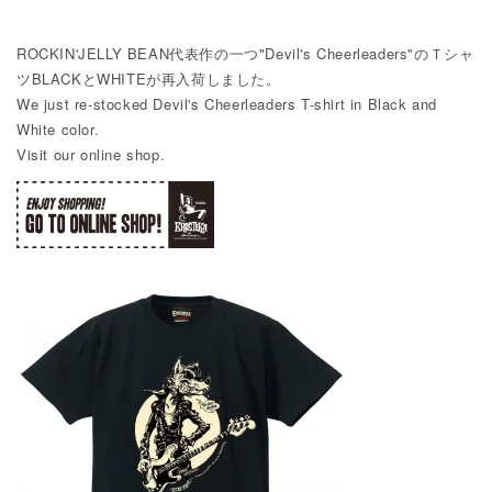
ROCKIN'JELLY BEAN代表作の一つ"Devil's Cheerleaders"のＴシャ
ツBLACKとWHITEが再入荷しました。
We just re-stocked Devil's Cheerleaders T-shirt in Black and
White color.
Visit our online shop.