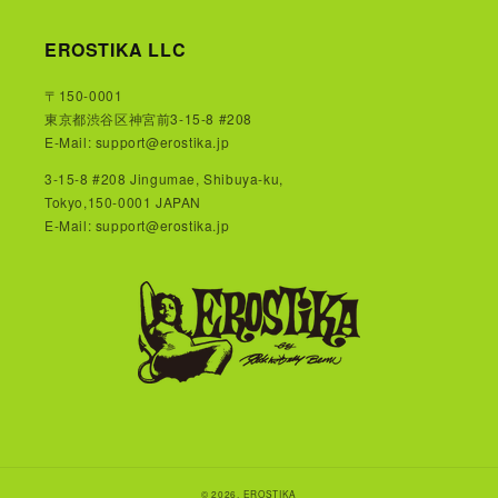
EROSTIKA LLC
〒150-0001
東京都渋谷区神宮前3-15-8 #208
E-Mail: support@erostika.jp
3-15-8 #208 Jingumae, Shibuya-ku,
Tokyo,150-0001 JAPAN
E-Mail: support@erostika.jp
© 2026,
EROSTIKA