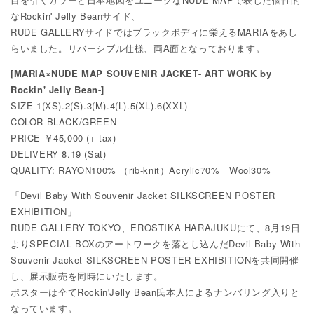
なRockin' Jelly Beanサイド、
RUDE GALLERYサイドではブラックボディに栄えるMARIAをあし
らいました。リバーシブル仕様、両A面となっております。
[MARIA×NUDE MAP SOUVENIR JACKET- ART WORK by
Rockin' Jelly Bean-]
SIZE 1(XS).2(S).3(M).4(L).5(XL).6(XXL)
COLOR BLACK/GREEN
PRICE ￥45,000 (+ tax)
DELIVERY 8.19 (Sat)
QUALITY: RAYON100% （rib-knit）Acrylic70% Wool30%
「Devil Baby With Souvenir Jacket SILKSCREEN POSTER
EXHIBITION」
RUDE GALLERY TOKYO、EROSTIKA HARAJUKUにて、8月19日
よりSPECIAL BOXのアートワークを落とし込んだDevil Baby With
Souvenir Jacket SILKSCREEN POSTER EXHIBITIONを共同開催
し、展示販売を同時にいたします。
ポスターは全てRockin'Jelly Bean氏本人によるナンバリング入りと
なっています。