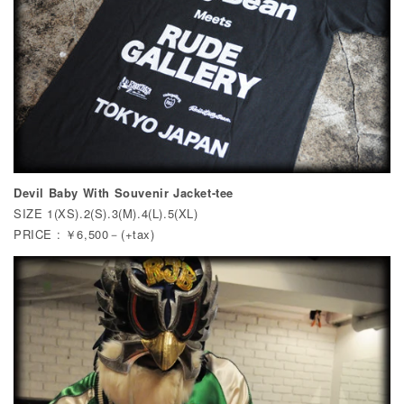
Devil Baby With Souvenir Jacket-tee
SIZE 1(XS).2(S).3(M).4(L).5(XL)
PRICE : ￥6,500－(+tax)