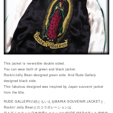
This jacket is reversible double sided.
You can wear both of green and black jacket.
Rockin'Jelly Bean designed green side. And Rude Gallery
designed black side.
This fabulous designed was inspired by Japan souvenir jacket
from the 60s.
RUDE GALLERYの顔ともいえるMARIA SOUVENIR JACKETと、
Rockin' Jelly Beanとのコラボレーションは、
目を引くカラーと日本地図をユニークなNUDE MAPで表した個性的