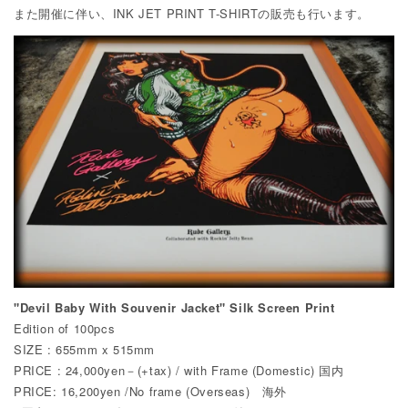
また開催に伴い、INK JET PRINT T-SHIRTの販売も行います。
"Devil Baby With Souvenir Jacket" Silk Screen Print
Edition of 100pcs
SIZE : 655mm x 515mm
PRICE : 24,000yen－(+tax) / with Frame (Domestic) 国内
PRICE: 16,200yen /No frame (Overseas) 海外