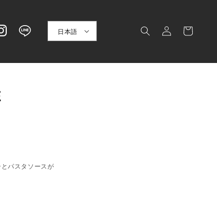
ロ
カ
グ
日本語
ー
イ
ト
ン
E
カレーとパスタソースが