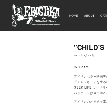
コンテ
ンツに
進む
HOME
ABOUT
CAT
"CHILD'S
2017年8月18日
Share
アメリカホラー映画界
「チャッキー」を生み出し
GEEK LIFE よりリ
パッケージは全てRocki
アメリカのオモチャ工