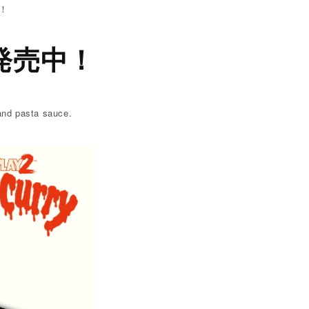
！
り発売中！
and pasta sauce.