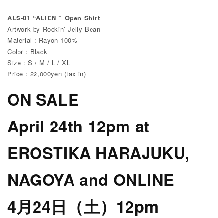
ALS-01 “ALIEN ” Open Shirt
Artwork by Rockin’ Jelly Bean
Material : Rayon 100%
Color : Black
Size : S / M / L / XL
Price : 22,000yen (tax in)
ON SALE
April 24th
12pm at
EROSTIKA HARAJUKU,
NAGOYA and ONLINE
4月24日（土）12pm