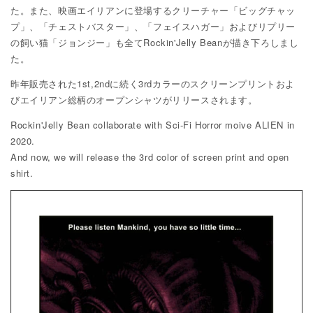
た。また、映画エイリアンに登場するクリーチャー「ビッグチャッ
プ」、「チェストバスター」、「フェイスハガー」およびリプリー
の飼い猫「ジョンジー」も全てRockin'Jelly Beanが描き下ろしまし
た。
昨年販売された1st,2ndに続く3rdカラーのスクリーンプリントおよ
びエイリアン総柄のオープンシャツがリリースされます。
Rockin'Jelly Bean collaborate with Sci-Fi Horror moive ALIEN in
2020.
And now, we will release the 3rd color of screen print and open
shirt.