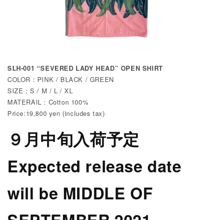
SLH-001
“
SEVERED LADY HEAD
”
OPEN SHIRT
COLOR : PINK / BLACK / GREEN
SIZE : S / M / L / XL
MATERAIL : Cotton 100%
Price:19,800 yen (includes tax)
９月中旬入荷予定
Expected release date
will be MIDDLE OF
SEPTEMBER 2021