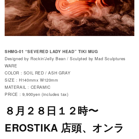
SHMG-01 “SEVERED LADY HEAD” TIKI MUG
Designed by Rockin'Jelly Bean / Sculpted by Mad Sculptures
WARE
COLOR : SOIL RED / ASH GRAY
SIZE : H140mmx W120mm
MATERAIL : CERAMIC
PRICE : 9,900yen (includes tax)
８月２８日１２時〜
EROSTIKA 店頭、オンラ