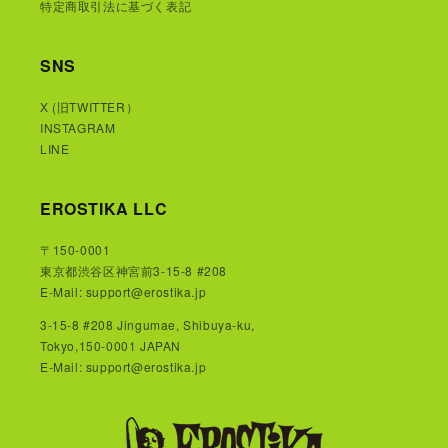
特定商取引法に基づく表記
SNS
X (旧TWITTER）
INSTAGRAM
LINE
EROSTIKA LLC
〒150-0001
東京都渋谷区神宮前3-15-8 #208
E-Mail: support@erostika.jp
3-15-8 #208 Jingumae, Shibuya-ku,
Tokyo,150-0001 JAPAN
E-Mail: support@erostika.jp