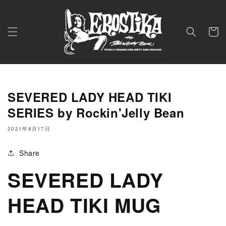
コンテ
ンツに
進む
カ
ー
ト
SEVERED LADY HEAD TIKI
SERIES by Rockin'Jelly Bean
2021年8月17日
Share
SEVERED LADY
HEAD TIKI MUG