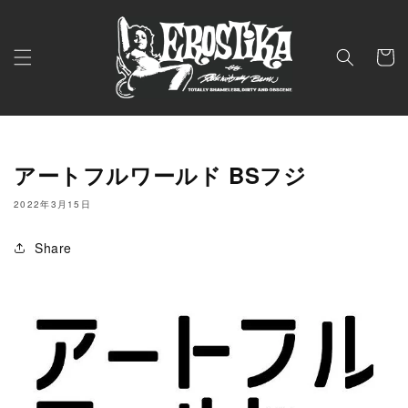
コンテ
ンツに
進む
カ
ー
ト
アートフルワールド BSフジ
2022年3月15日
Share