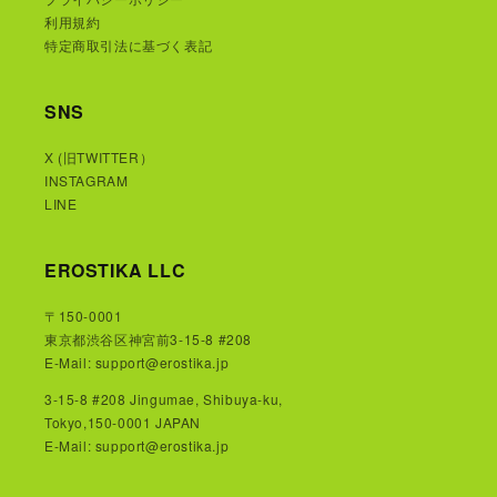
利用規約
特定商取引法に基づく表記
SNS
X (旧TWITTER）
INSTAGRAM
LINE
EROSTIKA LLC
〒150-0001
東京都渋谷区神宮前3-15-8 #208
E-Mail: support@erostika.jp
3-15-8 #208 Jingumae, Shibuya-ku,
Tokyo,150-0001 JAPAN
E-Mail: support@erostika.jp