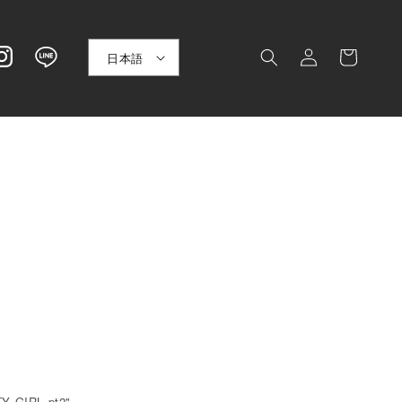
ロ
カ
グ
日本語
ー
イ
ト
ン
Y GIRL pt2"