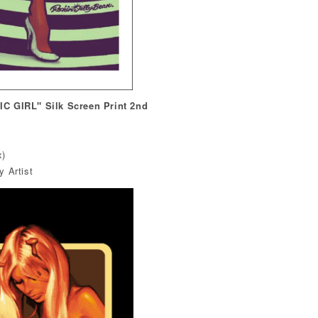
C GIRL" Silk Screen Print 2nd
x)
 Artist