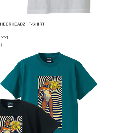
CHEERHEADZ" T-SHIRT
/ XXL
x)