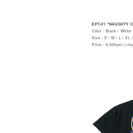
EPT-01 "NAUGHTY 
Color : Black / White
Size : S / M / L / XL 
Price : 6,000yen (+ta