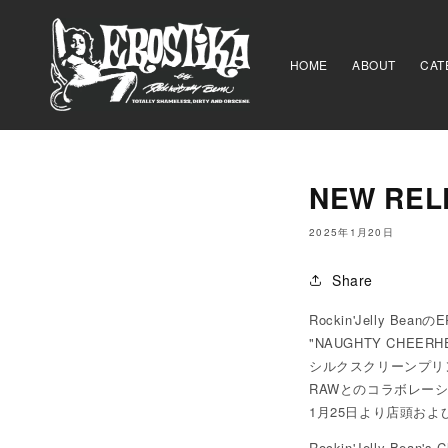
コンテ
ンツに
進む
HOME
ABOUT
CAT
NEW REL
2025年1月20日
Share
Rockin'Jelly B
"NAUGHTY CHEERHE
シルクスクリーンプリ
RAWとのコラボレーショ
1月25日より店頭お
Rockin'Jelly Bean'