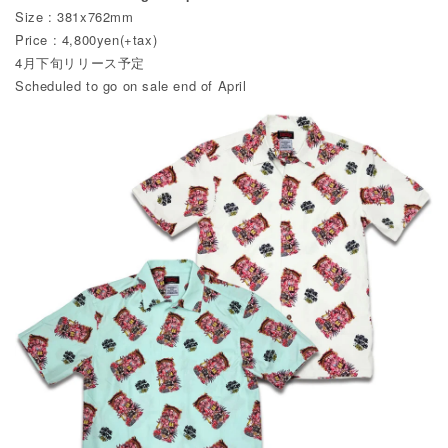
Size : 381x762mm
Price : 4,800yen(+tax)
4月下旬リリース予定
Scheduled to go on sale end of April