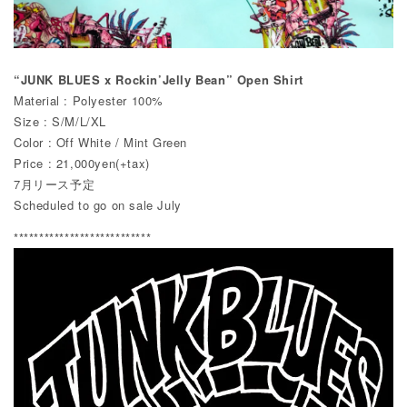
“JUNK BLUES x Rockin’Jelly Bean” Open Shirt
Material : Polyester 100%
Size : S/M/L/XL
Color : Off White / Mint Green
Price : 21,000yen(+tax)
7月リース予定
Scheduled to go on sale July
***************************