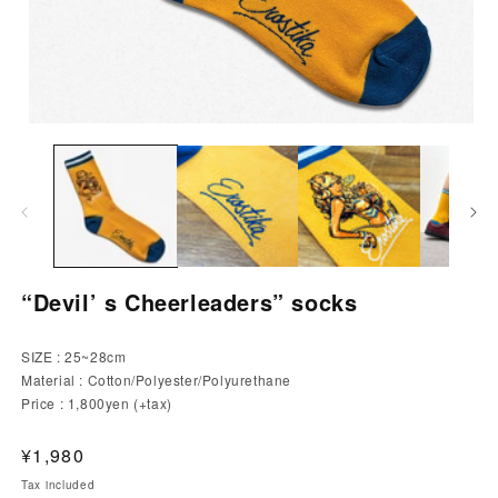
“Devil’ s Cheerleaders” socks
SIZE : 25~28cm
Material : Cotton/Polyester/Polyurethane
Price : 1,800yen (+tax)
通
¥1,980
常
Tax included