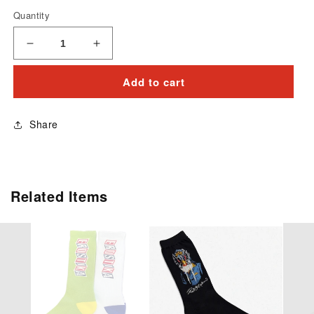
価
Quantity
格
“Devil’
“Devil’
s
s
Cheerleaders”
Cheerleaders”
Add to cart
socks
socks
の
の
Share
数
数
量
量
を
を
減
増
Related Items
ら
や
す
す