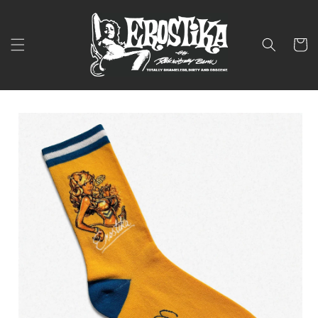
コンテ
ンツに
進む
カ
ー
ト