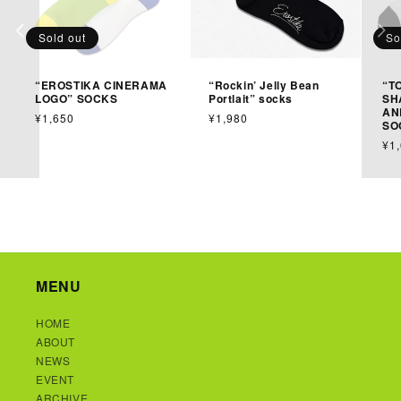
Sold out
So
“EROSTIKA CINERAMA
“Rockin’ Jelly Bean
“T
LOGO” SOCKS
Portlait” socks
SH
AN
通
¥1,650
通
¥1,980
SO
常
常
通
¥1
価
価
常
格
格
価
格
MENU
HOME
ABOUT
NEWS
EVENT
ARCHIVE